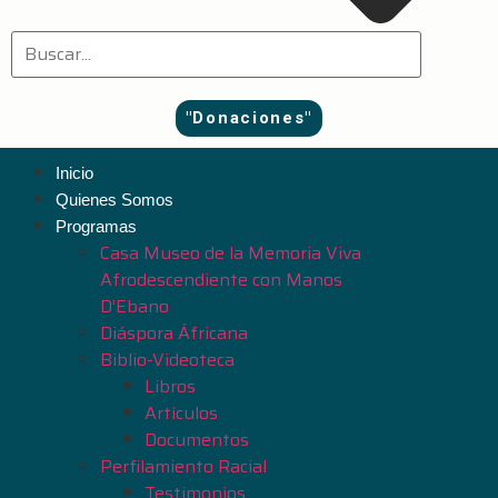
"Donaciones"
Inicio
Quienes Somos
Programas
Casa Museo de la Memoria Viva
Afrodescendiente con Manos
D’Ebano
Diáspora Áfricana
Biblio-Videoteca
Libros
Artículos
Documentos
Perfilamiento Racial
Testimonios