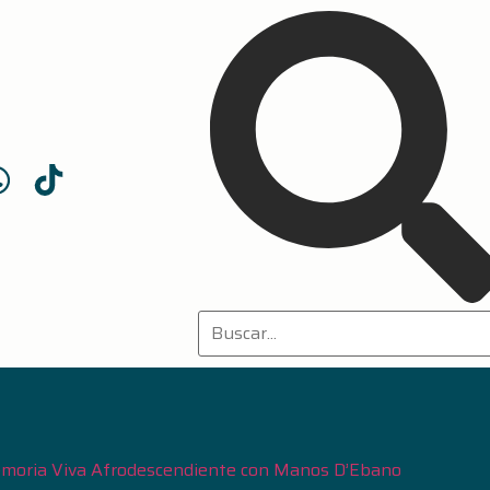
moria Viva Afrodescendiente con Manos D’Ebano