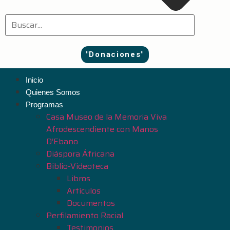
"Donaciones"
Inicio
Quienes Somos
Programas
Casa Museo de la Memoria Viva
Afrodescendiente con Manos
D’Ebano
Diáspora Áfricana
Biblio-Videoteca
Libros
Artículos
Documentos
Perfilamiento Racial
Testimonios