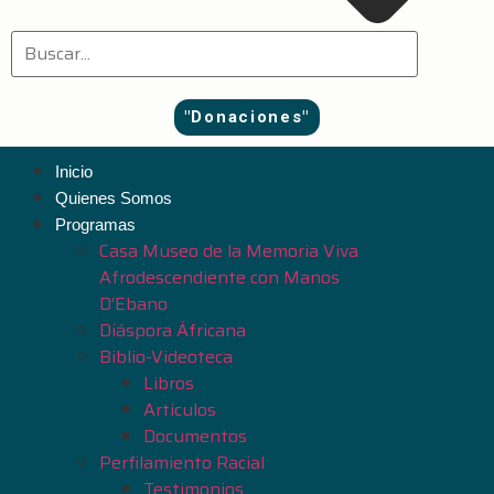
"Donaciones"
Inicio
Quienes Somos
Programas
Casa Museo de la Memoria Viva
Afrodescendiente con Manos
D’Ebano
Diáspora Áfricana
Biblio-Videoteca
Libros
Artículos
Documentos
Perfilamiento Racial
Testimonios