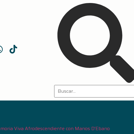
moria Viva Afrodescendiente con Manos D’Ebano