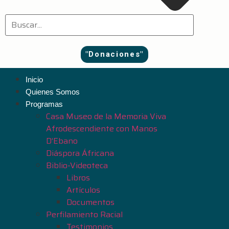
"Donaciones"
Inicio
Quienes Somos
Programas
Casa Museo de la Memoria Viva
Afrodescendiente con Manos
D’Ebano
Diáspora Áfricana
Biblio-Videoteca
Libros
Artículos
Documentos
Perfilamiento Racial
Testimonios