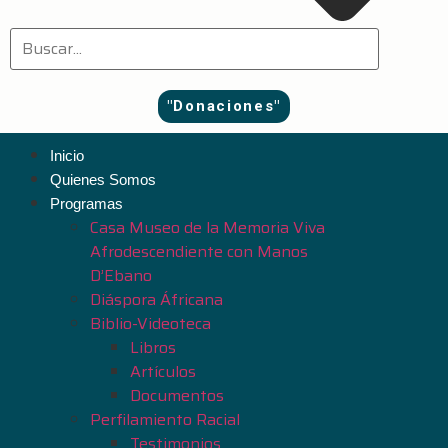
"Donaciones"
Inicio
Quienes Somos
Programas
Casa Museo de la Memoria Viva
Afrodescendiente con Manos
D’Ebano
Diáspora Áfricana
Biblio-Videoteca
Libros
Artículos
Documentos
Perfilamiento Racial
Testimonios