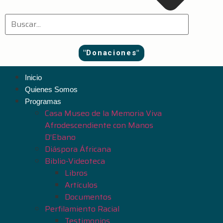
"Donaciones"
Inicio
Quienes Somos
Programas
Casa Museo de la Memoria Viva
Afrodescendiente con Manos
D’Ebano
Diáspora Áfricana
Biblio-Videoteca
Libros
Artículos
Documentos
Perfilamiento Racial
Testimonios