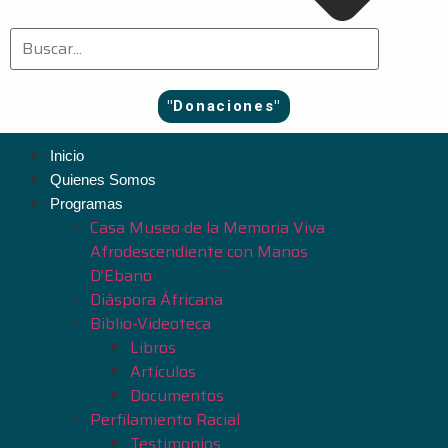
"Donaciones"
Inicio
Quienes Somos
Programas
Casa Museo de la Memoria Viva
Afrodescendiente con Manos
D’Ebano
Diáspora Áfricana
Biblio-Videoteca
Libros
Artículos
Documentos
Perfilamiento Racial
Testimonios