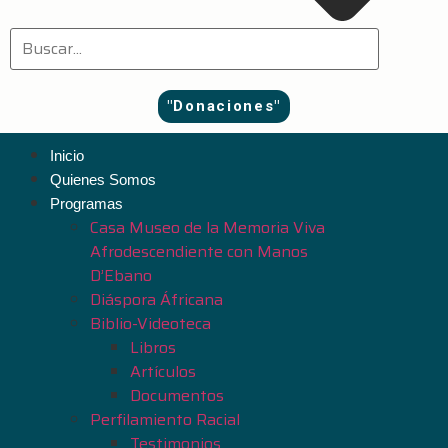
"Donaciones"
Inicio
Quienes Somos
Programas
Casa Museo de la Memoria Viva
Afrodescendiente con Manos
D’Ebano
Diáspora Áfricana
Biblio-Videoteca
Libros
Artículos
Documentos
Perfilamiento Racial
Testimonios