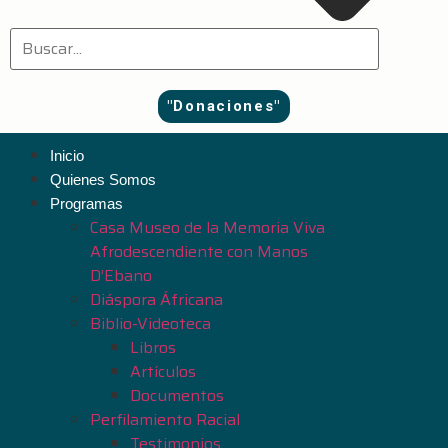
"Donaciones"
Inicio
Quienes Somos
Programas
Casa Museo de la Memoria Viva
Afrodescendiente con Manos
D’Ebano
Diáspora Áfricana
Biblio-Videoteca
Libros
Artículos
Documentos
Perfilamiento Racial
Testimonios