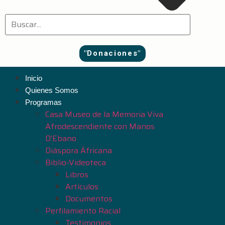
"Donaciones"
Inicio
Quienes Somos
Programas
Casa Museo de la Memoria Viva
Afrodescendiente con Manos
D’Ebano
Diáspora Áfricana
Biblio-Videoteca
Libros
Artículos
Documentos
Perfilamiento Racial
Testimonios