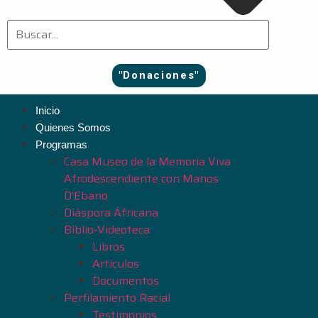
"Donaciones"
Inicio
Quienes Somos
Programas
Casa Museo de la Memoria Viva
Afrodescendiente con Manos
D’Ebano
Diáspora Áfricana
Biblio-Videoteca
Libros
Artículos
Documentos
Perfilamiento Racial
Testimonios